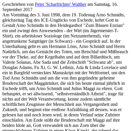
Geschrieben von
Peter 'Scharfrichter' Walther
am
Samstag, 16.
September 2017
Am Vormittag des 3. Juni 1998, dem 19. Todestag Arno Schmidts,
gleichzeitag Tag des ICE-Unglücks von Eschede, kehrt Gott in
Gestalt Arno Schmidts in den Heidegasthof "Zum Blauen Enzian"
ein und zwingt den Anwesenden - der Wirt (im Jägermeister-T-
Shirt), ein arbeitsloser Soziologe (im Netzunterhemd), vier
angetrunkene Sargträger (in Schwarz) - ein Gespräch auf. In der
Unterhaltung geht es um Hermann Löns, Arno Schmidt und Herrn
Natürlich, um das Gemächt des Toten, um Beischlaf und Mißbrauch
vor der Theke, auf der Kegelbahn und auf dem Billardtisch, um
Valerie Solanas, Abe Sada und die Zeitschrift "Schwanz ab", um
Douglas Adams, Fu Xi, G. W. Leibniz, Ada & Linda Lovelace und
ein in Bargfeld verstecktes Manuskript mit der Weltformel, um den
Tod Arno Schmidts und um die von ihm gegründete geheime
Bruderschaft der Maggitrinker, die sich bis heute einmal jährlich in
Eschede trifft, um Arno Schmidt und Julius Maggi zu ehren. Gott
behauptet, er sei allwissend, "selbstverständlich Atheist", trage für
nichts auf der Welt Verantwortung, kenne zudem sämtliche
schriftlichen Zeugnisse der Menschheit aus Vergangenheit und
Zukunft, und beginnt eine endlose Aufzählung all dessen, was er
gelesen hat und noch lesen wird, in deren Verlauf seine Zuhörer
einschlafen. Am Ende stößt die Bruderschaft mit Maggi auf ihre
beiden Idole an, Gott verwandelt sich aus Zorn über die
eingeschlafenen Zuhörer in einen Klaus Kinski, der tobend das