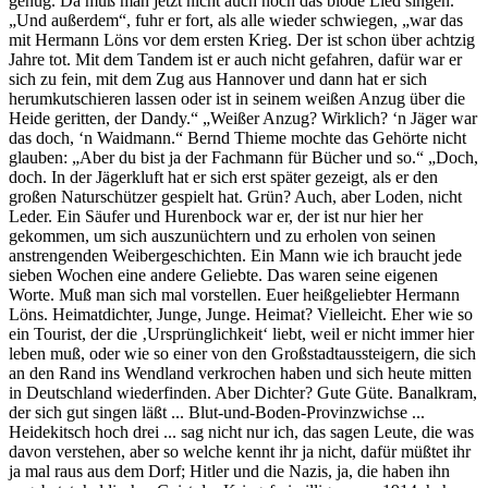
genug. Da muß man jetzt nicht auch noch das blöde Lied singen.“
„Und außerdem“, fuhr er fort, als alle wieder schwiegen, „war das
mit Hermann Löns vor dem ersten Krieg. Der ist schon über achtzig
Jahre tot. Mit dem Tandem ist er auch nicht gefahren, dafür war er
sich zu fein, mit dem Zug aus Hannover und dann hat er sich
herumkutschieren lassen oder ist in seinem weißen Anzug über die
Heide geritten, der Dandy.“ „Weißer Anzug? Wirklich? ‘n Jäger war
das doch, ‘n Waidmann.“ Bernd Thieme mochte das Gehörte nicht
glauben: „Aber du bist ja der Fachmann für Bücher und so.“ „Doch,
doch. In der Jägerkluft hat er sich erst später gezeigt, als er den
großen Naturschützer gespielt hat. Grün? Auch, aber Loden, nicht
Leder. Ein Säufer und Hurenbock war er, der ist nur hier her
gekommen, um sich auszunüchtern und zu erholen von seinen
anstrengenden Weibergeschichten. Ein Mann wie ich braucht jede
sieben Wochen eine andere Geliebte. Das waren seine eigenen
Worte. Muß man sich mal vorstellen. Euer heißgeliebter Hermann
Löns. Heimatdichter, Junge, Junge. Heimat? Vielleicht. Eher wie so
ein Tourist, der die ‚Ursprünglichkeit‘ liebt, weil er nicht immer hier
leben muß, oder wie so einer von den Großstadtaussteigern, die sich
an den Rand ins Wendland verkrochen haben und sich heute mitten
in Deutschland wiederfinden. Aber Dichter? Gute Güte. Banalkram,
der sich gut singen läßt ... Blut-und-Boden-Provinzwichse ...
Heidekitsch hoch drei ... sag nicht nur ich, das sagen Leute, die was
davon verstehen, aber so welche kennt ihr ja nicht, dafür müßtet ihr
ja mal raus aus dem Dorf; Hitler und die Nazis, ja, die haben ihn