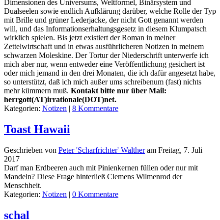
Dimensionen des Universums, Weltformel, Binärsystem und
Dualseelen sowie endlich Aufklärung darüber, welche Rolle der Typ
mit Brille und grüner Lederjacke, der nicht Gott genannt werden
will, und das Informationserhaltungsgesetz in diesem Klumpatsch
wirklich spielen. Bis jetzt existiert der Roman in meiner
Zettelwirtschaft und in etwas ausführlicheren Notizen in meinem
schwarzen Moleskine. Der Tortur der Niederschrift unterwerfe ich
mich aber nur, wenn entweder eine Veröffentlichung gesichert ist
oder mich jemand in den drei Monaten, die ich dafür angesetzt habe,
so unterstützt, daß ich mich außer ums schreibenum (fast) nichts
mehr kümmern muß.
Kontakt bitte nur über Mail:
herrgott(AT)irrationale(DOT)net.
Kategorien:
Notizen
|
8 Kommentare
Toast Hawaii
Geschrieben von
Peter 'Scharfrichter' Walther
am
Freitag, 7. Juli
2017
Darf man Erdbeeren auch mit Pinienkernen füllen oder nur mit
Mandeln? Diese Frage hinterließ Clemens Wilmenrod der
Menschheit.
Kategorien:
Notizen
|
0 Kommentare
schal