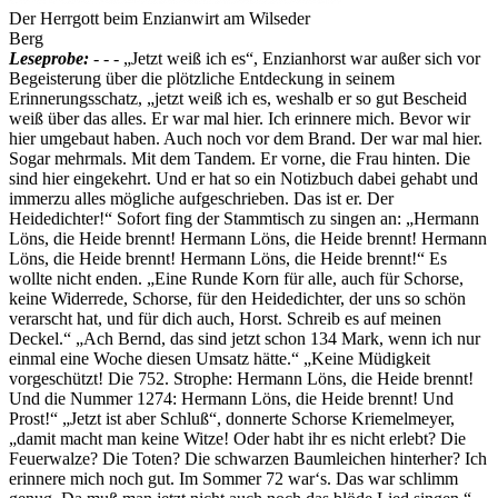
Der Herrgott beim Enzianwirt am Wilseder
Berg
Leseprobe:
- - - „Jetzt weiß ich es“, Enzianhorst war außer sich vor
Begeisterung über die plötzliche Entdeckung in seinem
Erinnerungsschatz, „jetzt weiß ich es, weshalb er so gut Bescheid
weiß über das alles. Er war mal hier. Ich erinnere mich. Bevor wir
hier umgebaut haben. Auch noch vor dem Brand. Der war mal hier.
Sogar mehrmals. Mit dem Tandem. Er vorne, die Frau hinten. Die
sind hier eingekehrt. Und er hat so ein Notizbuch dabei gehabt und
immerzu alles mögliche aufgeschrieben. Das ist er. Der
Heidedichter!“ Sofort fing der Stammtisch zu singen an: „Hermann
Löns, die Heide brennt! Hermann Löns, die Heide brennt! Hermann
Löns, die Heide brennt! Hermann Löns, die Heide brennt!“ Es
wollte nicht enden. „Eine Runde Korn für alle, auch für Schorse,
keine Widerrede, Schorse, für den Heidedichter, der uns so schön
verarscht hat, und für dich auch, Horst. Schreib es auf meinen
Deckel.“ „Ach Bernd, das sind jetzt schon 134 Mark, wenn ich nur
einmal eine Woche diesen Umsatz hätte.“ „Keine Müdigkeit
vorgeschützt! Die 752. Strophe: Hermann Löns, die Heide brennt!
Und die Nummer 1274: Hermann Löns, die Heide brennt! Und
Prost!“ „Jetzt ist aber Schluß“, donnerte Schorse Kriemelmeyer,
„damit macht man keine Witze! Oder habt ihr es nicht erlebt? Die
Feuerwalze? Die Toten? Die schwarzen Baumleichen hinterher? Ich
erinnere mich noch gut. Im Sommer 72 war‘s. Das war schlimm