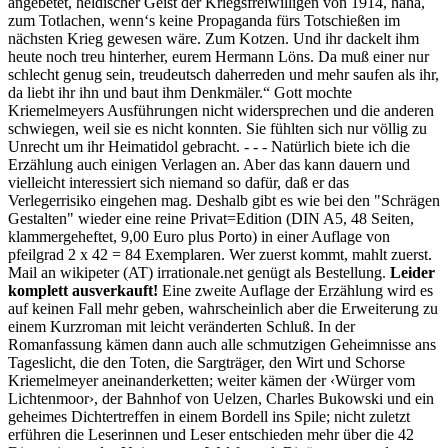
angebetet, heldischer Geist der Kriegsfreiwilligen von 1914, haha,
zum Totlachen, wenn‘s keine Propaganda fürs Totschießen im
nächsten Krieg gewesen wäre. Zum Kotzen. Und ihr dackelt ihm
heute noch treu hinterher, eurem Hermann Löns. Da muß einer nur
schlecht genug sein, treudeutsch daherreden und mehr saufen als ihr,
da liebt ihr ihn und baut ihm Denkmäler.“ Gott mochte
Kriemelmeyers Ausführungen nicht widersprechen und die anderen
schwiegen, weil sie es nicht konnten. Sie fühlten sich nur völlig zu
Unrecht um ihr Heimatidol gebracht. - - - Natürlich biete ich die
Erzählung auch einigen Verlagen an. Aber das kann dauern und
vielleicht interessiert sich niemand so dafür, daß er das
Verlegerrisiko eingehen mag. Deshalb gibt es wie bei den "Schrägen
Gestalten" wieder eine reine Privat=Edition (DIN A5, 48 Seiten,
klammergeheftet, 9,00 Euro plus Porto) in einer Auflage von
pfeilgrad 2 x 42 = 84 Exemplaren. Wer zuerst kommt, mahlt zuerst.
Mail an wikipeter (AT) irrationale.net genügt als Bestellung.
Leider
komplett ausverkauft!
Eine zweite Auflage der Erzählung wird es
auf keinen Fall mehr geben, wahrscheinlich aber die Erweiterung zu
einem Kurzroman mit leicht veränderten Schluß. In der
Romanfassung kämen dann auch alle schmutzigen Geheimnisse ans
Tageslicht, die den Toten, die Sargträger, den Wirt und Schorse
Kriemelmeyer aneinanderketten; weiter kämen der ‹Würger vom
Lichtenmoor›, der Bahnhof von Uelzen, Charles Bukowski und ein
geheimes Dichtertreffen in einem Bordell ins Spile; nicht zuletzt
erführen die Leserinnen und Leser entschieden mehr über die 42