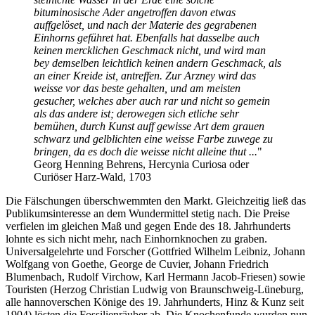
bituminosische Ader angetroffen davon etwas
auffgelöset, und nach der Materie des gegrabenen
Einhorns geführet hat. Ebenfalls hat dasselbe auch
keinen mercklichen Geschmack nicht, und wird man
bey demselben leichtlich keinen andern Geschmack, als
an einer Kreide ist, antreffen. Zur Arzney wird das
weisse vor das beste gehalten, und am meisten
gesucher, welches aber auch rar und nicht so gemein
als das andere ist; derowegen sich etliche sehr
bemühen, durch Kunst auff gewisse Art dem grauen
schwarz und gelblichten eine weisse Farbe zuwege zu
bringen, da es doch die weisse nicht alleine thut ...
"
Georg Henning Behrens, Hercynia Curiosa oder
Curiöser Harz-Wald, 1703
Die Fälschungen überschwemmten den Markt. Gleichzeitig ließ das
Publikumsinteresse an dem Wundermittel stetig nach. Die Preise
verfielen im gleichen Maß und gegen Ende des 18. Jahrhunderts
lohnte es sich nicht mehr, nach Einhornknochen zu graben.
Universalgelehrte und Forscher (Gottfried Wilhelm Leibniz, Johann
Wolfgang von Goethe, George de Cuvier, Johann Friedrich
Blumenbach, Rudolf Virchow, Karl Hermann Jacob-Friesen) sowie
Touristen (Herzog Christian Ludwig von Braunschweig-Lüneburg,
alle hannoverschen Könige des 19. Jahrhunderts, Hinz & Kunz seit
1904) lösten die Fossilienräuber ab. Die Knochenfunde wurden nun