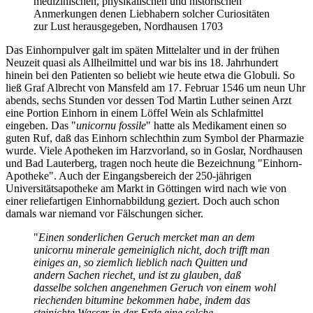
medizinischen, physikalischen und historischen
Anmerkungen denen Liebhabern solcher Curiositäten
zur Lust herausgegeben, Nordhausen 1703
Das Einhornpulver galt im späten Mittelalter und in der frühen
Neuzeit quasi als Allheilmittel und war bis ins 18. Jahrhundert
hinein bei den Patienten so beliebt wie heute etwa die Globuli. So
ließ Graf Albrecht von Mansfeld am 17. Februar 1546 um neun Uhr
abends, sechs Stunden vor dessen Tod Martin Luther seinen Arzt
eine Portion Einhorn in einem Löffel Wein als Schlafmittel
eingeben. Das "
unicornu fossile
" hatte als Medikament einen so
guten Ruf, daß das Einhorn schlechthin zum Symbol der Pharmazie
wurde. Viele Apotheken im Harzvorland, so in Goslar, Nordhausen
und Bad Lauterberg, tragen noch heute die Bezeichnung "Einhorn-
Apotheke". Auch der Eingangsbereich der 250-jährigen
Universitätsapotheke am Markt in Göttingen wird nach wie von
einer reliefartigen Einhornabbildung geziert. Doch auch schon
damals war niemand vor Fälschungen sicher.
"
Einen sonderlichen Geruch mercket man an dem
unicornu minerale gemeiniglich nicht, doch trifft man
einiges an, so ziemlich lieblich nach Quitten und
andern Sachen riechet, und ist zu glauben, daß
dasselbe solchen angenehmen Geruch von einem wohl
riechenden bitumine bekommen habe, indem das
steinichte Wasser in der Erde eine solche