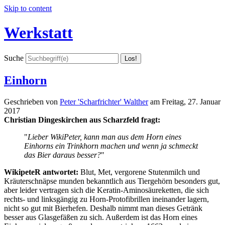
Skip to content
Werkstatt
Suche
Einhorn
Geschrieben von
Peter 'Scharfrichter' Walther
am
Freitag, 27. Januar
2017
Christian Dingeskirchen aus Scharzfeld fragt:
"
Lieber WikiPeter, kann man aus dem Horn eines
Einhorns ein Trinkhorn machen und wenn ja schmeckt
das Bier daraus besser?
"
WikipeteR antwortet:
Blut, Met, vergorene Stutenmilch und
Kräuterschnäpse munden bekanntlich aus Tiergehörn besonders gut,
aber leider vertragen sich die Keratin-Aminosäureketten, die sich
rechts- und linksgängig zu Horn-Protofibrillen ineinander lagern,
nicht so gut mit Bierhefen. Deshalb nimmt man dieses Getränk
besser aus Glasgefäßen zu sich. Außerdem ist das Horn eines