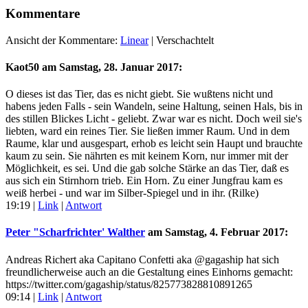
Kommentare
Ansicht der Kommentare:
Linear
| Verschachtelt
Kaot50 am
Samstag, 28. Januar 2017
:
O dieses ist das Tier, das es nicht giebt. Sie wußtens nicht und
habens jeden Falls - sein Wandeln, seine Haltung, seinen Hals, bis in
des stillen Blickes Licht - geliebt. Zwar war es nicht. Doch weil sie's
liebten, ward ein reines Tier. Sie ließen immer Raum. Und in dem
Raume, klar und ausgespart, erhob es leicht sein Haupt und brauchte
kaum zu sein. Sie nährten es mit keinem Korn, nur immer mit der
Möglichkeit, es sei. Und die gab solche Stärke an das Tier, daß es
aus sich ein Stirnhorn trieb. Ein Horn. Zu einer Jungfrau kam es
weiß herbei - und war im Silber-Spiegel und in ihr. (Rilke)
19:19
|
Link
|
Antwort
Peter "Scharfrichter' Walther
am
Samstag, 4. Februar 2017
:
Andreas Richert aka Capitano Confetti aka @gagaship hat sich
freundlicherweise auch an die Gestaltung eines Einhorns gemacht:
https://twitter.com/gagaship/status/825773828810891265
09:14
|
Link
|
Antwort