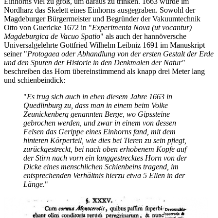
Einhorns viel zu groß, um daraus zu trinken. 1663 wurde im
Nordharz das Skelett eines Einhorns ausgegraben. Sowohl der
Magdeburger Bürgermeister und Begründer der Vakuumtechnik
Otto von Guericke 1672 in "
Experimenta Nova (ut vocantur)
Magdeburgica de Vacuo Spatio
" als auch der hannöversche
Universalgelehrte Gottfried Wilhelm Leibniz 1691 im Manuskript
seiner "
Protogaea oder Abhandlung von der ersten Gestalt der Erde
und den Spuren der Historie in den Denkmalen der Natur"
beschreiben das Horn übereinstimmend als knapp drei Meter lang
und schienbeindick:
"
Es trug sich auch in eben diesem Jahre 1663 in
Quedlinburg zu, dass man in einem beim Volke
Zeunickenberg genannten Berge, wo Gipssteine
gebrochen werden, und zwar in einem von dessen
Felsen das Gerippe eines Einhorns fand, mit dem
hinteren Körperteil, wie dies bei Tieren zu sein pflegt,
zurückgestreckt, bei nach oben erhobenem Kopfe auf
der Stirn nach vorn ein langgestrecktes Horn von der
Dicke eines menschlichen Schienbeins tragend, im
entsprechenden Verhältnis hierzu etwa 5 Ellen in der
Länge.
"