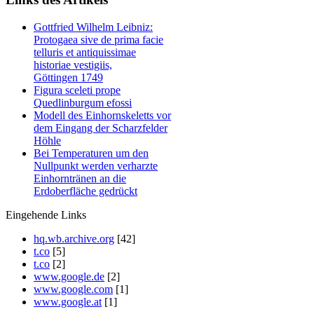
Gottfried Wilhelm Leibniz:
Protogaea sive de prima facie
telluris et antiquissimae
historiae vestigiis,
Göttingen 1749
Figura sceleti prope
Quedlinburgum efossi
Modell des Einhornskeletts vor
dem Eingang der Scharzfelder
Höhle
Bei Temperaturen um den
Nullpunkt werden verharzte
Einhorntränen an die
Erdoberfläche gedrückt
Eingehende Links
hq.wb.archive.org
[42]
t.co
[5]
t.co
[2]
www.google.de
[2]
www.google.com
[1]
www.google.at
[1]