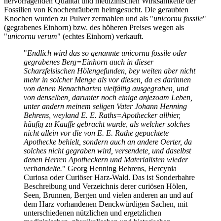
hervorragenden Qualität und medizinischen Wirksamkeite der
Fossilien von Knochenräubern heimgesucht. Die geraubten
Knochen wurden zu Pulver zermahlen und als "
unicornu fossile
"
(gegrabenes Einhorn) bzw. des höheren Preises wegen als
"
unicornu verum
" (echtes Einhorn) verkauft.
"
Endlich wird das so genannte unicornu fossile oder
gegrabenes Berg=Einhorn auch in dieser
Scharzfelsischen Hölengefunden, bey weiten aber nicht
mehr in solcher Menge als vor diesen, da es darinnen
von denen Benachbarten vielfältig ausgegraben, und
von denselben, darunter noch einige anjezoam Leben,
unter andern meinem seligen Vater Johann Henning
Behrens, weyland E. E. Raths=Apothecker allhier,
häufig zu Kauffe gebracht wurde, als welcher solches
nicht allein vor die von E. E. Rathe gepachtete
Apothecke behielt, sondern auch an andere Oerter, da
solches nicht gegraben wird, versendete, und daselbst
denen Herren Apotheckern und Materialisten wieder
verhandelte.
" Georg Henning Behrens, Hercynia
Curiosa oder Curiöser Harz-Wald. Das ist Sonderbahre
Beschreibung und Verzeichnis derer curiösen Hölen,
Seen, Brunnen, Bergen und vielen anderen an und auf
dem Harz vorhandenen Denckwürdigen Sachen, mit
unterschiedenen nützlichen und ergetzlichen