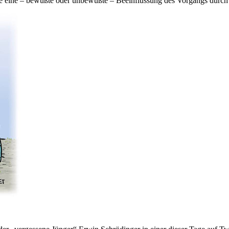
 eine – bewußte oder unbewußte – Beeinflussung des Vorgangs durch d