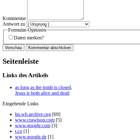
Kommentar
Antwort zu
Formular-Optionen
Daten merken?
Seitenleiste
Links des Artikels
as long as the tomb is closed,
Jesus is both alive and dead
Eingehende Links
hq.wb.archive.org
[69]
www.crawlson.com
[5]
www.google.com
[3]
t.co
[1]
www.google.de
[1]