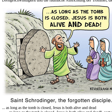
Drehgeschwindigkeit und die räumliche Ausrichtung der Trommel, die
... as long as the tomb is closed, Jesus is both alive and dead