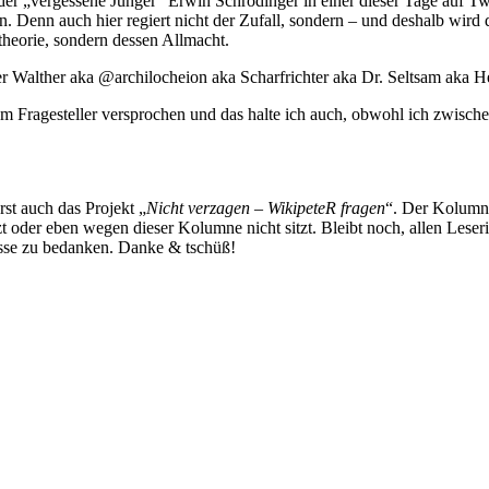
 der „vergessene Jünger“ Erwin Schrödinger in einer dieser Tage auf Twi
 Denn auch hier regiert nicht der Zufall, sondern – und deshalb wird d
theorie, sondern dessen Allmacht.
er Walther aka @archilocheion aka Scharfrichter aka Dr. Seltsam aka H
m Fragesteller versprochen und das halte ich auch, obwohl ich zwisch
st auch das Projekt „
Nicht verzagen – WikipeteR fragen
“. Der Kolumni
t oder eben wegen dieser Kolumne nicht sitzt. Bleibt noch, allen Lese
esse zu bedanken. Danke & tschüß!