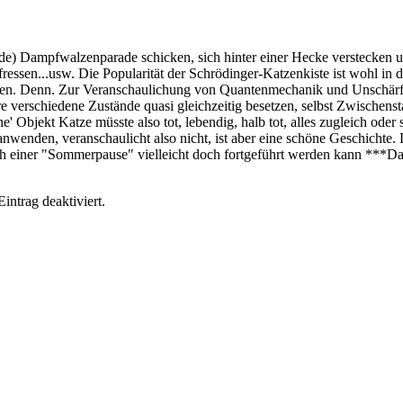
nde) Dampfwalzenparade schicken, sich hinter einer Hecke verstecken 
fressen...usw. Die Popularität der Schrödinger-Katzenkiste ist wohl in 
 Denn. Zur Veranschaulichung von Quantenmechanik und Unschärfe ta
erschiedene Zustände quasi gleichzeitig besetzen, selbst Zwischenstadi
' Objekt Katze müsste also tot, lebendig, halb tot, alles zugleich ode
enden, veranschaulicht also nicht, ist aber eine schöne Geschichte. 
ach einer "Sommerpause" vielleicht doch fortgeführt werden kann ***D
ntrag deaktiviert.