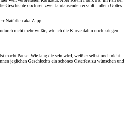
tter weit verbreiteten Karikatur. Aber Kevin Frank irrt. Im Fall der
ie Geschichte doch seit zwei Jahrtausenden erzählt – allein Gottes
err Natürlich aka Zapp
endurch nicht mehr wußte, wie ich die Kurve dahin noch kriegen
st macht Pause. Wie lang die sein wird, weiß er selbst noch nicht.
rinnen jeglichen Geschlechts ein schönes Osterfest zu wünschen und