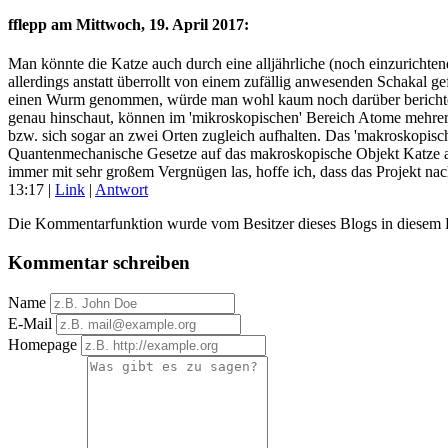
fflepp am
Mittwoch, 19. April 2017
:
Man könnte die Katze auch durch eine alljährliche (noch einzurichte
allerdings anstatt überrollt von einem zufällig anwesenden Schakal ge
einen Wurm genommen, würde man wohl kaum noch darüber berichten.
genau hinschaut, können im 'mikroskopischen' Bereich Atome mehrere v
bzw. sich sogar an zwei Orten zugleich aufhalten. Das 'makroskopische
Quantenmechanische Gesetze auf das makroskopische Objekt Katze anw
immer mit sehr großem Vergnügen las, hoffe ich, dass das Projekt n
13:17
|
Link
|
Antwort
Die Kommentarfunktion wurde vom Besitzer dieses Blogs in diesem Ei
Kommentar schreiben
Name
E-Mail
Homepage