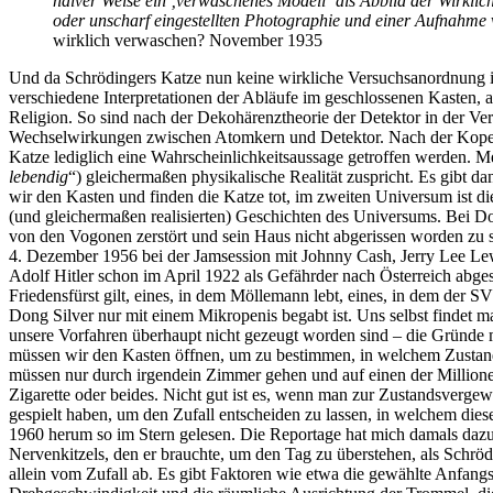
naiver Weise ein ‚verwaschenes Modell‘ als Abbild der Wirklichk
oder unscharf eingestellten Photographie und einer Aufnahm
wirklich verwaschen? November 1935
Und da Schrödingers Katze nun keine wirkliche Versuchsanordnung is
verschiedene Interpretationen der Abläufe im geschlossenen Kasten, a
Religion. So sind nach der Dekohärenztheorie der Detektor in der Ve
Wechselwirkungen zwischen Atomkern und Detektor. Nach der Kopenha
Katze lediglich eine Wahrscheinlichkeitsaussage getroffen werden. Mei
lebendig
“) gleichermaßen physikalische Realität zuspricht. Es gibt da
wir den Kasten und finden die Katze tot, im zweiten Universum ist d
(und gleichermaßen realisierten) Geschichten des Universums. Bei Dou
von den Vogonen zerstört und sein Haus nicht abgerissen worden zu s
4. Dezember 1956 bei der Jamsession mit Johnny Cash, Jerry Lee Lewis
Adolf Hitler schon im April 1922 als Gefährder nach Österreich abge
Friedensfürst gilt, eines, in dem Möllemann lebt, eines, in dem der 
Dong Silver nur mit einem Mikropenis begabt ist. Uns selbst findet m
unsere Vorfahren überhaupt nicht gezeugt worden sind – die Gründe m
müssen wir den Kasten öffnen, um zu bestimmen, in welchem Zustand 
müssen nur durch irgendein Zimmer gehen und auf einen der Millionen
Zigarette oder beides. Nicht gut ist es, wenn man zur Zustandsverge
gespielt haben, um den Zufall entscheiden zu lassen, in welchem dies
1960 herum so im Stern gelesen. Die Reportage hat mich damals dazu 
Nervenkitzels, den er brauchte, um den Tag zu überstehen, als Schröd
allein vom Zufall ab. Es gibt Faktoren wie etwa die gewählte Anfang