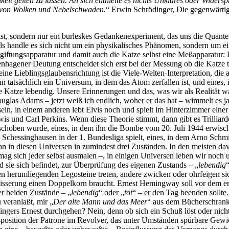
eit gelten zu lassen. An sich enthielte es nichts Unklares oder Widers
e von Wolken und Nebelschwaden.
“ Erwin Schrödinger, Die gegenwärtig
t, sondern nur ein burleskes Gedankenexperiment, das uns die Quanten
ls handle es sich nicht um ein physikalisches Phänomen, sondern um ei
rgiftungsapparatur und damit auch die Katze selbst eine Meßapparatur:
gener Deutung entscheidet sich erst bei der Messung ob die Katze to
ne Lieblingsglaubensrichtung ist die Viele-Welten-Interpretation, die 
nn tatsächlich ein Universum, in dem das Atom zerfallen ist, und eines,
ie Katze lebendig. Unsere Erinnerungen und das, was wir als Realität
glas Adams – jetzt weiß ich endlich, woher er das hat – wimmelt es ja 
ein, in einem anderen lebt Elvis noch und spielt im Hinterzimmer eine
 und Carl Perkins. Wenn diese Theorie stimmt, dann gibt es Trilliarde
schoben wurde, eines, in dem ihn die Bombe vom 20. Juli 1944 erwischt
SV Schessinghausen in der 1. Bundesliga spielt, eines, in dem Arno Sch
an in diesen Universen in zumindest drei Zuständen. In den meisten dav
ag sich jeder selbst ausmalen –, in einigen Universen leben wir noch 
sie sich befindet, zur Überprüfung des eigenen Zustands – „
lebendig
 herumliegenden Legosteine treten, andere zwicken oder ohrfeigen sic
wisserung einen Doppelkorn braucht. Ernest Hemingway soll vor dem er
er beiden Zustände – „
lebendig
“ oder „
tot
“ – er den Tag beenden sollte.
veranlaßt, mir „
Der alte Mann und das Meer
“ aus dem Bücherschran
ingers Ernest durchgehen? Nein, denn ob sich ein Schuß löst oder nich
sposition der Patrone im Revolver, das unter Umständen spürbare Gewi