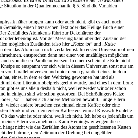
pruchsvolles. Es ist ein Unterschied zwischen einer verwackelten
e Situation in der Quantenmechanik. § 5. Sind die Variablen
physik näher bringen kann oder auch nicht, gibt es auch noch
n Gemälde, einen literarischen Text oder das Heilige Buch einer
 Der Zerfall des Atomkerns führt zur Dekohärenz der
t oder lebendig ist. Vor der Messung kann über den Zustand der
allen möglichen Zuständen (also hier „
Katze tot
“ und „
Katze
 in dem das Atom noch nicht zerfallen ist. Im ersten Universum öffnen
 wahrnehmen, entsprechen dann nur einer von unzähligen möglichen
auch von diesen Paralleluniversen. In einem scheint die Erde nicht
r Kneipe so entspannt vor sich wie in diesem Universum sonst nur am
n von Paralleluniversen und unter denen garantiert eines, in dem
 hat, eines, in dem er den Weltkrieg gewonnen hat und als
midt mit dem Literaturnobelpreis geehrt wurde, und eines in dem Long
on gibt es uns allein deshalb nicht, weil entweder wir oder schon
und in einigen sind wir schon gestorben. Bei Schrödingers Katze
“ oder „
tot
“ – haben sich andere Methoden bewährt. Junge Eltern
h, wieder andere brauchen erst einmal einen Kaffee oder eine
sten Drink und vor dem ersten Kaffee erst einmal Russisch Roulette
 Ob das wahr ist oder nicht, weiß ich nicht. Ich habe es jedenfalls um
k meiner Eltern vorzunehmen. Kann Hemingway wegen dieses
t, hängt nicht wie das Zerfallen des Atoms im geschlossenen Kasten
cht der Patrone, den Zeitraum der Drehung bei eingeübter