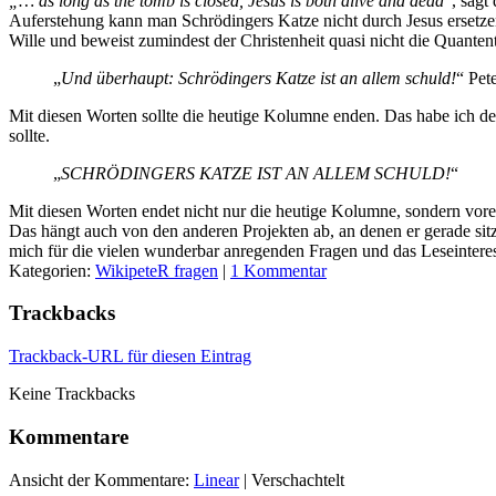
„… as long as the tomb is closed, Jesus is both alive and dead
“, sagt
Auferstehung kann man Schrödingers Katze nicht durch Jesus ersetzen.
Wille und beweist zumindest der Christenheit quasi nicht die Quanten
„
Und überhaupt: Schrödingers Katze ist an allem schuld!
“ Pet
Mit diesen Worten sollte die heutige Kolumne enden. Das habe ich de
sollte.
„
SCHRÖDINGERS KATZE IST AN ALLEM SCHULD!
“
Mit diesen Worten endet nicht nur die heutige Kolumne, sondern vorer
Das hängt auch von den anderen Projekten ab, an denen er gerade sitz
mich für die vielen wunderbar anregenden Fragen und das Leseinter
Kategorien:
WikipeteR fragen
|
1 Kommentar
Trackbacks
Trackback-URL für diesen Eintrag
Keine Trackbacks
Kommentare
Ansicht der Kommentare:
Linear
| Verschachtelt