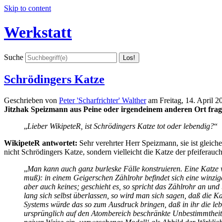
Skip to content
Werkstatt
Suche
Schrödingers Katze
Geschrieben von
Peter 'Scharfrichter' Walther
am
Freitag, 14. April 2
Jitzhak Speizmann aus Peine oder irgendeinem anderen Ort frag
„
Lieber WikipeteR, ist Schrödingers Katze tot oder lebendig?
“
WikipeteR antwortet:
Sehr verehrter Herr Speizmann, sie ist gleich
nicht Schrödingers Katze, sondern vielleicht die Katze der pfeiferau
„
Man kann auch ganz burleske Fälle konstruieren. Eine Katze 
muß): in einem Geigerschen Zählrohr befindet sich eine winzig
aber auch keines; geschieht es, so spricht das Zählrohr an un
lang sich selbst überlassen, so wird man sich sagen, daß die Ka
Systems würde das so zum Ausdruck bringen, daß in ihr die leben
ursprünglich auf den Atombereich beschränkte Unbestimmtheit s