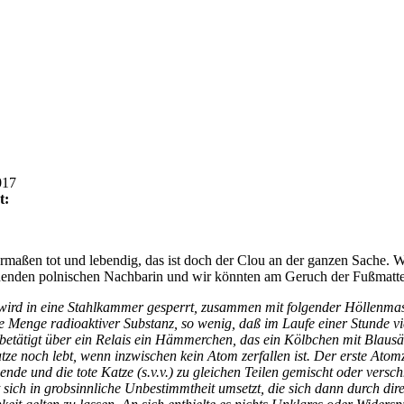
017
t:
ermaßen tot und lebendig, das ist doch der Clou an der ganzen Sache. 
chenden polnischen Nachbarin und wir könnten am Geruch der Fußmatte fe
wird in eine Stahlkammer gesperrt, zusammen mit folgender Höllenmasc
e Menge radioaktiver Substanz, so wenig, daß im Laufe einer Stunde vie
d betätigt über ein Relais ein Hämmerchen, das ein Kölbchen mit Blau
tze noch lebt, wenn inzwischen kein Atom zerfallen ist. Der erste Atom
de und die tote Katze (s.v.v.) zu gleichen Teilen gemischt oder versch
ich in grobsinnliche Unbestimmtheit umsetzt, die sich dann durch dire